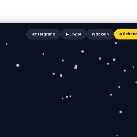
❄️ Schne
Hintergrund
▶ Jingle
Wackeln