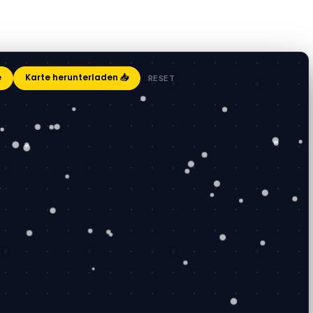
e
Karte herunterladen 📥
RESET