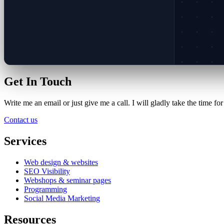
Get In Touch
Write me an email or just give me a call. I will gladly take the time for
Contact us
Services
Web design & websites
SEO Visibility
Webshops & seminar pages
Programming
Social Media Marketing
Resources